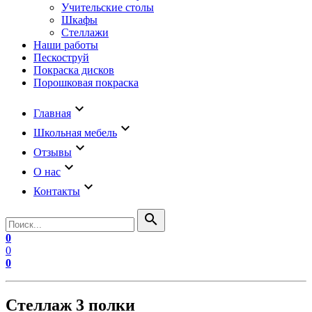
Учительские столы
Шкафы
Стеллажи
Наши работы
Пескоструй
Покраска дисков
Порошковая покраска
keyboard_arrow_down
Главная
keyboard_arrow_down
Школьная мебель
keyboard_arrow_down
Отзывы
keyboard_arrow_down
О нас
keyboard_arrow_down
Контакты
search
0
0
0
Стеллаж 3 полки