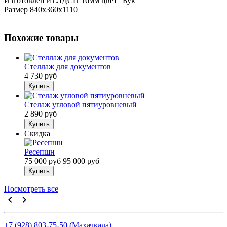
Изготовлен из ЛДСП 16мм цвет "Бук"
Размер 840х360х1110
Похожие товары
Стеллаж для документов
4 730 руб
Купить
Стелаж угловой пятиуровневый
2 890 руб
Купить
Скидка
Ресепшн
75 000 руб
95 000 руб
Купить
Посмотреть все
keyboard_arrow_left
keyboard_arrow_right
+7 (928) 803-75-50 (Махачкала)