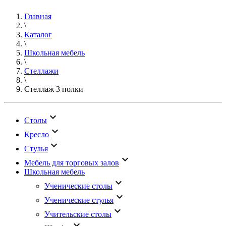
Главная
\
Каталог
\
Школьная мебель
\
Стеллажи
\
Стеллаж 3 полки
keyboard_arrow_down
Столы
keyboard_arrow_down
Кресло
keyboard_arrow_down
Стулья
keyboard_arrow_down
Мебель для торговых залов
Школьная мебель
keyboard_arrow_down
Ученические столы
keyboard_arrow_down
Ученические стулья
keyboard_arrow_down
Учительские столы
keyboard_arrow_down