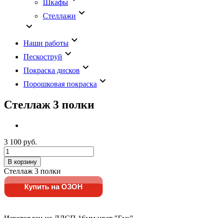
Шкафы
keyboard_arrow_down
Стеллажи
keyboard_arrow_down
keyboard_arrow_down
Наши работы
keyboard_arrow_down
Пескоструй
keyboard_arrow_down
Покраска дисков
keyboard_arrow_down
Порошковая покраска
Стеллаж 3 полки
3 100 руб.
В корзину
Стеллаж 3 полки
Купить на ОЗОН