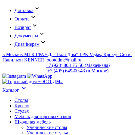
keyboard_arrow_down
Доставка
keyboard_arrow_down
Оплата
keyboard_arrow_down
Возврат
keyboard_arrow_down
Документы
keyboard_arrow_down
Дизайнерам
в Москве: МТК ГРАНД, "Твой Дом" ТРК Vegas, Крокус Сити.
Павильон KENNER. oootddm@mail.ru
+7 (928) 803-75-50 (Махачкала)
+7 (495) 649-00-43 (в Москве)
keyboard_arrow_down
Каталог
Столы
Кресло
Стулья
Мебель для торговых залов
Школьная мебель
Ученические столы
Ученические стулья